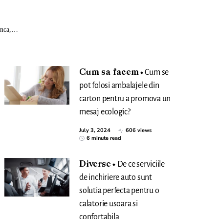
munca,…
Cum sa facem
Cum se
pot folosi ambalajele din
carton pentru a promova un
mesaj ecologic?
July 3, 2024
606 views
6 minute read
Diverse
De ce serviciile
de inchiriere auto sunt
solutia perfecta pentru o
calatorie usoara si
confortabila