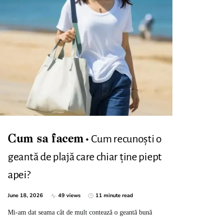
Cum recunoști o
Cum sa facem
geantă de plajă care chiar ține piept
apei?
June 18, 2026
49 views
11 minute read
Mi-am dat seama cât de mult contează o geantă bună