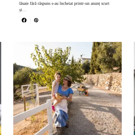
lăsate fără răspuns s-au încheiat printr-un anunț scurt
și…