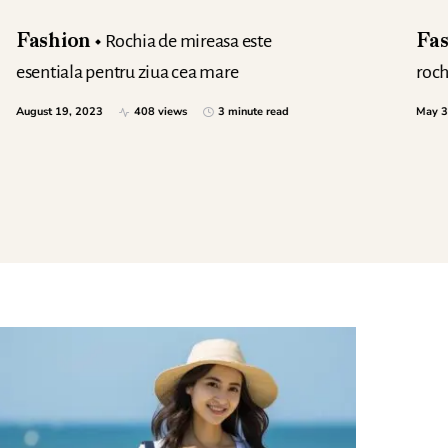
Rochia de mireasa este
Fashion
Fa
esentiala pentru ziua cea mare
roch
August 19, 2023
408 views
3 minute read
May 3