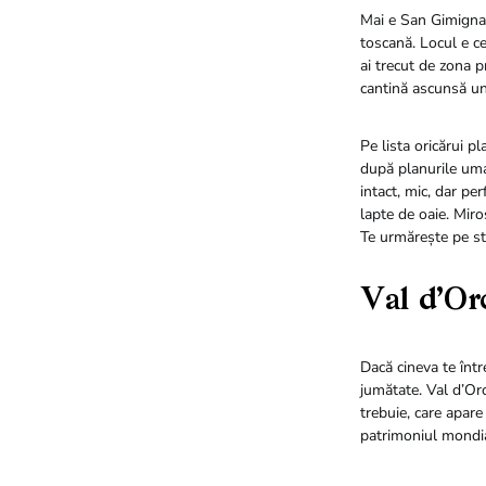
Mai e San Gimignan
toscană. Locul e ce
ai trecut de zona p
cantină ascunsă un
Pe lista oricărui pl
după planurile uma
intact, mic, dar pe
lapte de oaie. Miro
Te urmărește pe str
Val d’Orc
Dacă cineva te într
jumătate. Val d’Orc
trebuie, care apare
patrimoniul mondi