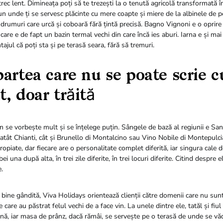
etrec lent. Dimineața poți să te trezești la o tenută agricolă transformată 
jun unde ți se servesc plăcinte cu mere coapte și miere de la albinele de 
drumuri care urcă și coboară fără țintă precisă. Bagno Vignoni e o oprire 
 care e de fapt un bazin termal vechi din care încă ies aburi. Iarna e și ma
ajul că poți sta și pe terasă seara, fără să tremuri.
partea care nu se poate scrie c
t, doar trăită
n se vorbește mult și se înțelege puțin. Sângele de bază al regiunii e Sa
 atât Chianti, cât și Brunello di Montalcino sau Vino Nobile di Montepulc
ropiate, dar fiecare are o personalitate complet diferită, iar singura cale d
bei una după alta, în trei zile diferite, în trei locuri diferite. Citind despre 
e.
bine gândită, Viva Holidays orientează clienții către domenii care nu sun
 care au păstrat felul vechi de a face vin. La unele dintre ele, tatăl și fiul
ă, iar masa de prânz, dacă rămâi, se servește pe o terasă de unde se văd 