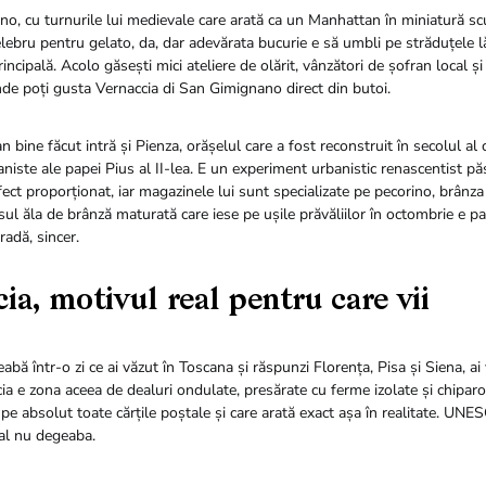
o, cu turnurile lui medievale care arată ca un Manhattan în miniatură scu
lebru pentru gelato, da, dar adevărata bucurie e să umbli pe străduțele l
rincipală. Acolo găsești mici ateliere de olărit, vânzători de șofran local ș
de poți gusta Vernaccia di San Gimignano direct din butoi.
an bine făcut intră și Pienza, orășelul care a fost reconstruit în secolul al
niste ale papei Pius al II-lea. E un experiment urbanistic renascentist p
rfect proporționat, iar magazinele lui sunt specializate pe pecorino, brânza
sul ăla de brânză maturată care iese pe ușile prăvăliilor în octombrie e pa
adă, sincer.
ia, motivul real pentru care vii
eabă într-o zi ce ai văzut în Toscana și răspunzi Florența, Pisa și Siena, a
ia e zona aceea de dealuri ondulate, presărate cu ferme izolate și chipar
 pe absolut toate cărțile poștale și care arată exact așa în realitate. UNE
al nu degeaba.