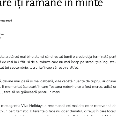
are îți rămâne în minte
nute read
fan
6
ta arată cel mai bine atunci când restul lumii o crede deja terminată pen
 de cozi la Uffizi și de autobuze care nu mai încap pe străduțele înguste 
ul lui septembrie, lucrurile încep să respire altfel.
 devine mai joasă și mai galbenă, viile capătă nuanțe de cupru, iar drumur
i. E momentul ăla scurt în care Toscana redevine ce a fost mereu, adică un
lui, fără să se grăbească pentru nimeni.
 care agenția Viva Holidays o recomandă cel mai des celor care vor să d
r-un parc tematic. Diferența o face nu doar climatul, ci felul în care localn