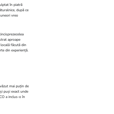
lptat în piatră
ăturalnice, după ce
i uneori vreo
 cincisprezecelea
ăstrat aproape
 locală făcută din
rte din experiență.
i văzut mai puțin de
oși puși exact unde
SCO a inclus-o în