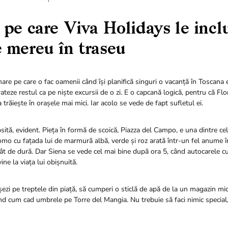
 pe care Viva Holidays le incl
 mereu în traseu
are pe care o fac oamenii când își planifică singuri o vacanță în Toscana 
rateze restul ca pe niște excursii de o zi. E o capcană logică, pentru că Fl
trăiește în orașele mai mici. Iar acolo se vede de fapt sufletul ei.
sită, evident. Pieța în formă de scoică, Piazza del Campo, e una dintre c
omo cu fațada lui de marmură albă, verde și roz arată într-un fel anume 
t de dură. Dar Siena se vede cel mai bine după ora 5, când autocarele cu 
ine la viața lui obișnuită.
șezi pe treptele din piață, să cumperi o sticlă de apă de la un magazin micu
nd cum cad umbrele pe Torre del Mangia. Nu trebuie să faci nimic special, 