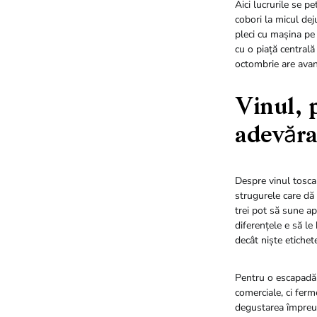
Aici lucrurile se p
cobori la micul de
pleci cu mașina pe 
cu o piață centrală
octombrie are avant
Vinul, 
adevăra
Despre vinul tosca
strugurele care dă
trei pot să sune ap
diferențele e să le 
decât niște etichet
Pentru o escapadă 
comerciale, ci ferme
degustarea împreun