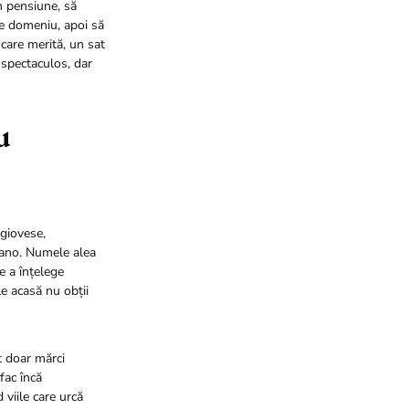
în pensiune, să
pe domeniu, apoi să
care merită, un sat
i spectaculos, dar
u
ngiovese,
iano. Numele alea
e a înțelege
ele acasă nu obții
t doar mărci
 fac încă
viile care urcă