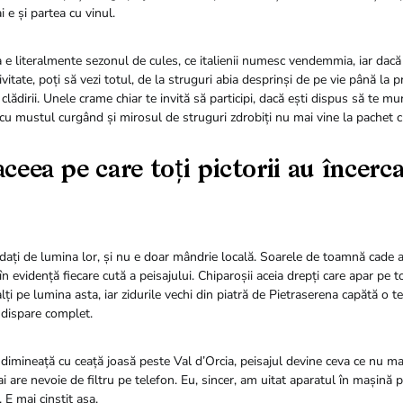
i e și partea cu vinul.
e literalmente sezonul de cules, ce italienii numesc vendemmia, iar dacă
ivitate, poți să vezi totul, de la struguri abia desprinși de pe vie până la p
 clădirii. Unele crame chiar te invită să participi, dacă ești dispus să te m
 cu mustul curgând și mirosul de struguri zdrobiți nu mai vine la pachet c
eea pe care toți pictorii au încerca
ați de lumina lor, și nu e doar mândrie locală. Soarele de toamnă cade al
în evidență fiecare cută a peisajului. Chiparoșii aceia drepți care apar pe t
lți pe lumina asta, iar zidurile vechi din piatră de Pietraserena capătă o te
 dispare complet.
dimineață cu ceață joasă peste Val d’Orcia, peisajul devine ceva ce nu mai
 are nevoie de filtru pe telefon. Eu, sincer, am uitat aparatul în mașină p
E mai cinstit așa.