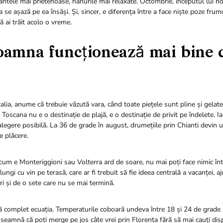
rantele mai prietenoase, hanurile mai relaxate. Octombrie, începutul lui no
 se așază pe ea însăși. Și, sincer, e diferența între a face niște poze frum
ă ai trăit acolo o vreme.
oamna funcționează mai bine 
talia, anume că trebuie văzută vara, când toate piețele sunt pline și gelater
oscana nu e o destinație de plajă, e o destinație de privit pe îndelete. Ia
legere posibilă. La 36 de grade în august, drumețiile prin Chianti devin u
e plăcere.
e cum e Monteriggioni sau Volterra ard de soare, nu mai poți face nimic în
ungi cu vin pe terasă, care ar fi trebuit să fie ideea centrală a vacanței, a
ri și de o sete care nu se mai termină.
complet ecuația. Temperaturile coboară undeva între 18 și 24 de grade 
nseamnă că poți merge pe jos câte vrei prin Florența fără să mai cauți dis