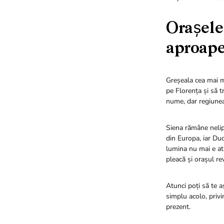
Orașele
aproape
Greșeala cea mai m
pe Florența și să t
nume, dar regiunea 
Siena rămâne nelip
din Europa, iar Du
lumina nu mai e atâ
pleacă și orașul rev
Atunci poți să te a
simplu acolo, privi
prezent.