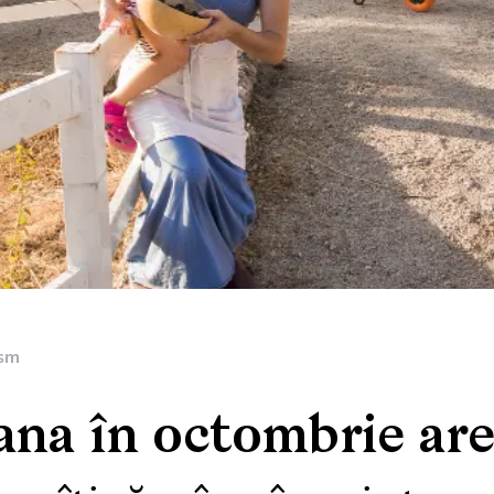
ism
ana în octombrie ar