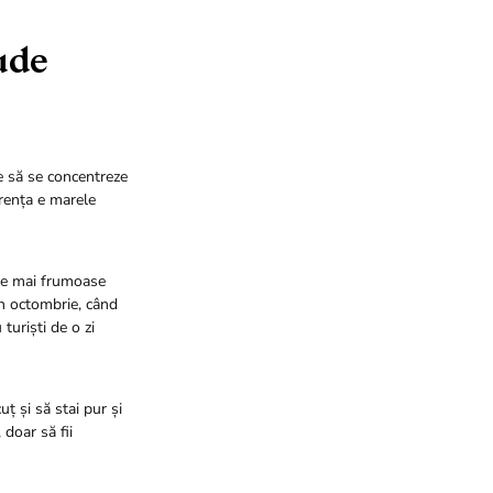
ude
e să se concentreze
orența e marele
ele mai frumoase
în octombrie, când
turiști de o zi
ț și să stai pur și
doar să fii