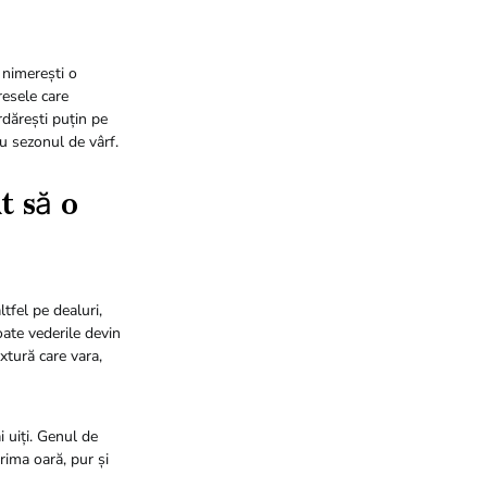
 nimerești o
resele care
urdărești puțin pe
u sezonul de vârf.
t să o
tfel pe dealuri,
oate vederile devin
xtură care vara,
 uiți. Genul de
rima oară, pur și