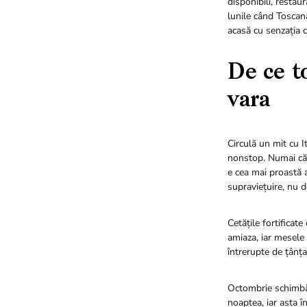
disponibili, restau
lunile când Toscana
acasă cu senzația c
De ce t
vara
Circulă un mit cu I
nonstop. Numai că T
e cea mai proastă a
supraviețuire, nu d
Cetățile fortificat
amiaza, iar mesele l
întrerupte de țânța
Octombrie schimbă 
noaptea, iar asta î