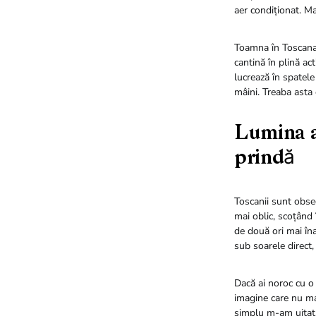
aer condiționat. Ma
Toamna în Toscana 
cantină în plină act
lucrează în spatele
mâini. Treaba asta
Lumina ac
prindă
Toscanii sunt obsed
mai oblic, scoțând 
de două ori mai îna
sub soarele direct,
Dacă ai noroc cu o 
imagine care nu mai
simplu m-am uitat. 