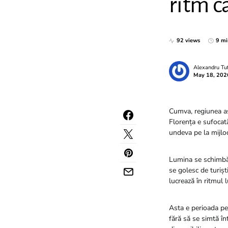
ritm c
92 views
9 mi
Alexandru Tu
May 18, 202
Cumva, regiunea as
Florența e sufocată
undeva pe la mijloc
Lumina se schimbă,
se golesc de turișt
lucrează în ritmul 
Asta e perioada pe
fără să se simtă înt