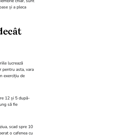
iembrie chiar, sunt
oase și a pleca
decât
iile lucrează
r pentru asta, vara
n exercițiu de
tre 12 și 5 după-
jung să fie
ziua, scad spre 10
perat o cafenea cu