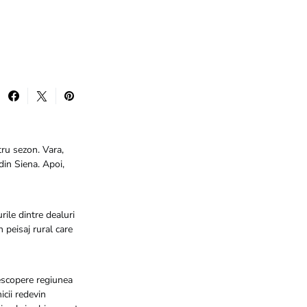
tru sezon. Vara,
din Siena. Apoi,
ile dintre dealuri
 peisaj rural care
escopere regiunea
icii redevin