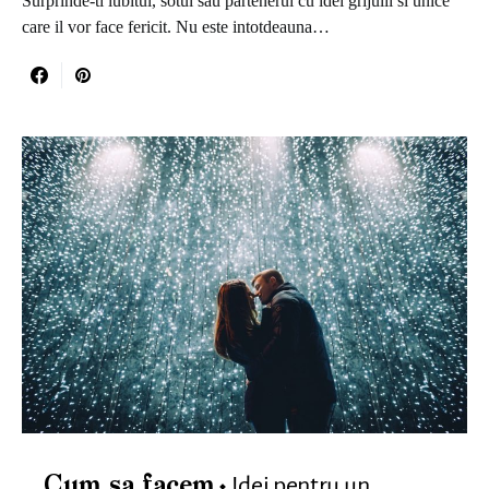
Surprinde-ti iubitul, sotul sau partenerul cu idei grijulii si unice
care il vor face fericit. Nu este intotdeauna…
Idei pentru un
Cum sa facem