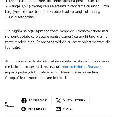
1. Din ecranul de pornire, deschide aplicația pentru cameră
2. Atinge 0,5x (iPhone) sau selectează pictograma cu unghi ultra
larg (Android) pentru a utiliza obiectivul cu unghi ultra larg
3. Fă-ți fotografia!
*Te rugăm să reții: Aproape toate modelele iPhone/Android mai
noi sunt dotate cu o setare pentru cameră cu unghi larg, dar nu
toate modelele de iPhone/Android vin cu acest obiectiv/setare din
fabricaţie.
Acum, că ai aflat toate informţiile secrete legate de fotografierea
din balonul cu aer cald, rezervă un
zbor cu balonul Brasov
și
împărtăşeşte-ţi fotografiile cu noi! Ne-ar plăcea să vedem
fotografiile frumoase pe care le creezi!
FACEBOOK
X (TWITTER)
0
Shares
PINTEREST
MAIL