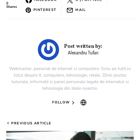
0
Shares
PINTEREST
MAIL
Post written by:
Alexandru Tufan
Webmaster, pasionat de internet si computere. Scriu pe tutit.ro
totul despre it, computere, tehnologie, retele. Zilnic postez
tutoriale, informatii si pareri personale legate de internetul si
tehnologia din zilele noastre.
FOLLOW
PREVIOUS ARTICLE