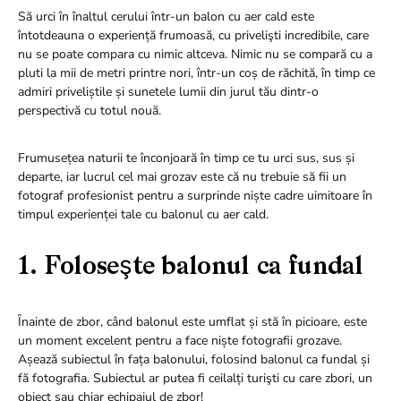
Să urci în înaltul cerului într-un balon cu aer cald este
întotdeauna o experiență frumoasă, cu privelişti incredibile, care
nu se poate compara cu nimic altceva. Nimic nu se compară cu a
pluti la mii de metri printre nori, într-un coș de răchită, în timp ce
admiri priveliștile și sunetele lumii din jurul tău dintr-o
perspectivă cu totul nouă.
Frumusețea naturii te înconjoară în timp ce tu urci sus, sus și
departe, iar lucrul cel mai grozav este că nu trebuie să fii un
fotograf profesionist pentru a surprinde niște cadre uimitoare în
timpul experienței tale cu balonul cu aer cald.
1. Foloseşte balonul ca fundal
Înainte de zbor, când balonul este umflat și stă în picioare, este
un moment excelent pentru a face niște fotografii grozave.
Așează subiectul în fața balonului, folosind balonul ca fundal și
fă fotografia. Subiectul ar putea fi ceilalți turişti cu care zbori, un
obiect sau chiar echipajul de zbor!