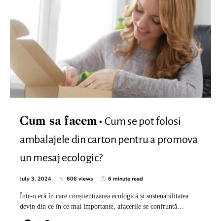
Cum se pot folosi
Cum sa facem
ambalajele din carton pentru a promova
un mesaj ecologic?
July 3, 2024
606 views
6 minute read
Într-o eră în care conștientizarea ecologică și sustenabilitatea
devin din ce în ce mai importante, afacerile se confruntă…