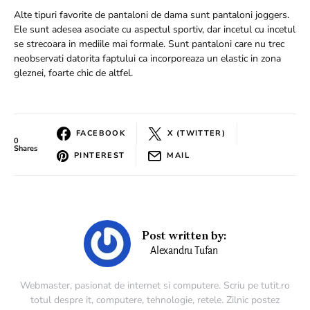
Alte tipuri favorite de pantaloni de dama sunt pantaloni joggers.
Ele sunt adesea asociate cu aspectul sportiv, dar incetul cu incetul
se strecoara in mediile mai formale. Sunt pantaloni care nu trec
neobservati datorita faptului ca incorporeaza un elastic in zona
gleznei, foarte chic de altfel.
FACEBOOK
X (TWITTER)
0
Shares
PINTEREST
MAIL
Post written by:
Alexandru Tufan
Webmaster, pasionat de internet si computere. Scriu pe tutit.ro
totul despre it, computere, tehnologie, retele. Zilnic postez