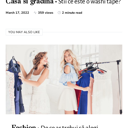
Stii ce este o washi tape?
Casa si gradina
March 17, 2022
359 views
2 minute read
YOU MAY ALSO LIKE
De ce ar trebui să alegi