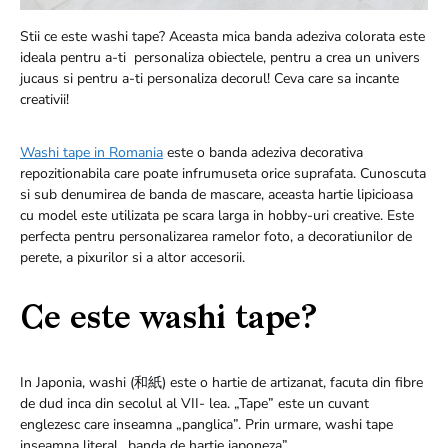
Stii ce este washi tape? Aceasta mica banda adeziva colorata este
ideala pentru a-ti personaliza obiectele, pentru a crea un univers
jucaus si pentru a-ti personaliza decorul! Ceva care sa incante
creativii!
Washi tape in Romania
este o banda adeziva decorativa
repozitionabila care poate infrumuseta orice suprafata. Cunoscuta
si sub denumirea de banda de mascare, aceasta hartie lipicioasa
cu model este utilizata pe scara larga in hobby-uri creative. Este
perfecta pentru personalizarea ramelor foto, a decoratiunilor de
perete, a pixurilor si a altor accesorii.
Ce este washi tape?
In Japonia, washi (和紙) este o hartie de artizanat, facuta din fibre
de dud inca din secolul al VII- lea. „Tape” este un cuvant
englezesc care inseamna „panglica”. Prin urmare, washi tape
inseamna literal „banda de hartie japoneza” .