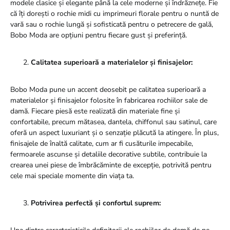
modele clasice și elegante până la cele moderne și îndrăznețe. Fie
că îți dorești o rochie midi cu imprimeuri florale pentru o nuntă de
vară sau o rochie lungă și sofisticată pentru o petrecere de gală,
Bobo Moda are opțiuni pentru fiecare gust și preferință.
Calitatea superioară a materialelor și finisajelor:
Bobo Moda pune un accent deosebit pe calitatea superioară a
materialelor și finisajelor folosite în fabricarea rochiilor sale de
damă. Fiecare piesă este realizată din materiale fine și
confortabile, precum mătasea, dantela, chiffonul sau satinul, care
oferă un aspect luxuriant și o senzație plăcută la atingere. În plus,
finisajele de înaltă calitate, cum ar fi cusăturile impecabile,
fermoarele ascunse și detaliile decorative subtile, contribuie la
crearea unei piese de îmbrăcăminte de excepție, potrivită pentru
cele mai speciale momente din viața ta.
Potrivirea perfectă și confortul suprem: