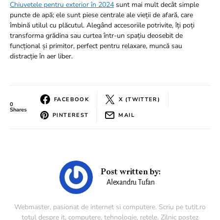
Chiuvetele pentru exterior în 2024
sunt mai mult decât simple
puncte de apă; ele sunt piese centrale ale vieții de afară, care
îmbină utilul cu plăcutul. Alegând accesoriile potrivite, îți poți
transforma grădina sau curtea într-un spațiu deosebit de
funcțional și primitor, perfect pentru relaxare, muncă sau
distracție în aer liber.
FACEBOOK
X (TWITTER)
0
Shares
PINTEREST
MAIL
Post written by:
Alexandru Tufan
Webmaster, pasionat de internet si computere. Scriu pe tutit.ro
totul despre it, computere, tehnologie, retele. Zilnic postez