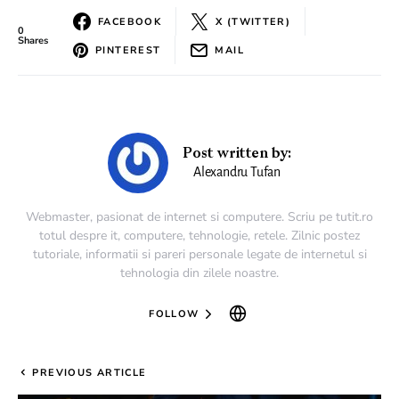
FACEBOOK
X (TWITTER)
0
Shares
PINTEREST
MAIL
Post written by:
Alexandru Tufan
Webmaster, pasionat de internet si computere. Scriu pe tutit.ro
totul despre it, computere, tehnologie, retele. Zilnic postez
tutoriale, informatii si pareri personale legate de internetul si
tehnologia din zilele noastre.
FOLLOW
PREVIOUS ARTICLE