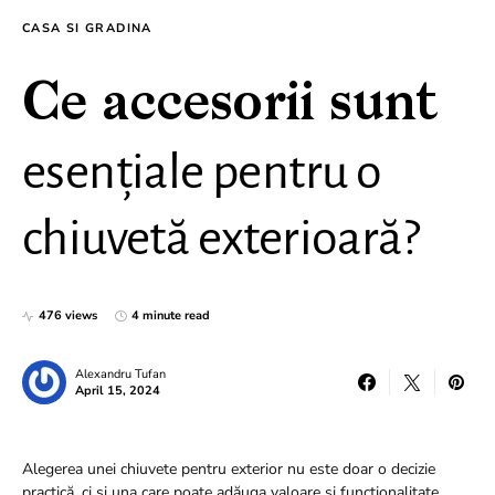
CASA SI GRADINA
Ce accesorii sunt
esențiale pentru o
chiuvetă exterioară?
476 views
4 minute read
Alexandru Tufan
April 15, 2024
Alegerea unei chiuvete pentru exterior nu este doar o decizie
practică, ci și una care poate adăuga valoare și funcționalitate