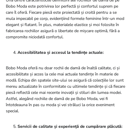
Una dintre caracteristicile definitorii ale rochiilor de damă de pe
Bobo Moda este potrivirea lor perfectă și confortul suprem pe
care îl oferă. Fiecare piesă este proiectată și croită pentru a se
mula impecabil pe corp, evidențiind formele feminine într-un mod
elegant și flatant. În plus, materialele elastice și moi folosite în
fabricarea rochiilor asigură o libertate de mișcare optimă, fără a
compromite niciodată confortul.
Accesibilitatea și accesul la tendințe actuale:
Bobo Moda oferă nu doar rochii de damă de înaltă calitate, ci și
accesibilitate și acces la cele mai actuale tendințe în materie de
modă. Echipa din spatele site-ului se asigură că colecțiile lor sunt
mereu actualizate în conformitate cu ultimele tendințe și că fiecare
piesă reflectă cele mai recente inovații și stiluri din lumea modei.
Astfel, alegând rochiile de damă de pe Bobo Moda, vei fi
întotdeauna în pas cu moda și vei străluci la orice eveniment
special.
Servicii de calitate și experiență de cumpărare plăcută: