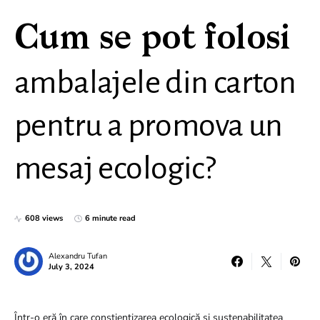
Cum se pot folosi
ambalajele din carton
pentru a promova un
mesaj ecologic?
608 views
6 minute read
Alexandru Tufan
July 3, 2024
Într-o eră în care conștientizarea ecologică și sustenabilitatea