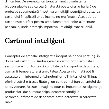
din carton. De exemplu, cartonul laminat cu substanțe
biodegradabile sau cu ceară naturală poate oferi o barieră de
protecție suplimentară împotriva umidității, permițând utilizarea
cartonului în aplicații unde înainte nu era fezabil. Acest tip de
carton este perfect pentru ambalarea produselor alimentare
perisabile, unde protecția împotriva umidității este crucială.
Cartonul inteligent
Conceptul de ambalaj inteligent a început să prindă contur și în
domeniul cartonului. Ambalajele din carton pot fi echipate cu
senzori care monitorizează condițiile de transport și depozitare,
cum ar fi temperatura și umiditatea. Aceste informații pot fi
accesate prin intermediul tehnologiilor IoT (Internet of Things),
oferind astfel o trasabilitate și un control mai bun al lanțului de
aprovizionare. Aceste inovații nu doar că îmbunătățesc siguranța
produselor, dar și reduc risipa, deoarece condițiile
necorespunzătoare de depozitare pot fi detectate și corectate
rapid.