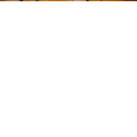
HARDWARE
Spatiu de stocare
defect? OnLaptop te
ajuta sa iti recuperezi
documentele
390 views
2 minute read
Alexandru Tufan