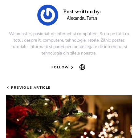
Post written by:
Alexandru Tufan
Webmaster, pasionat de internet si computere. Scriu pe tutit.ro
totul despre it, computere, tehnologie, retele. Zilnic postez
tutoriale, informatii si pareri personale legate de internetul si
tehnologia din zilele noastre.
FOLLOW
PREVIOUS ARTICLE