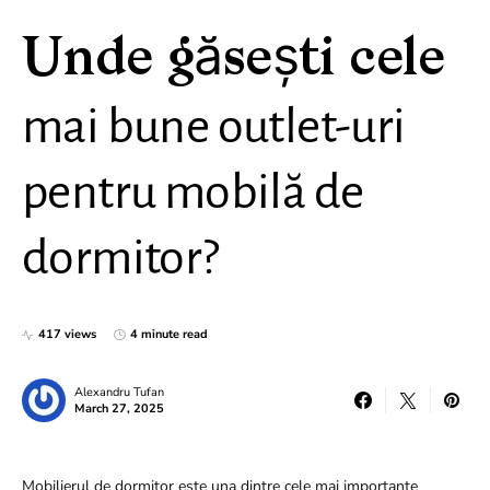
Unde găsești cele
mai bune outlet-uri
pentru mobilă de
dormitor?
417 views
4 minute read
Alexandru Tufan
March 27, 2025
Mobilierul de dormitor este una dintre cele mai importante