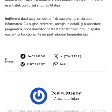
modern sau clasic, cu reduceri considerabile, fără a compromite
esențialul: confortul și durabilitatea.
Indiferent dacă alegi un outlet fizic sau online, cheia este
informarea. Cu puțină cercetare, atenție la detalii și o abordare
pragmatică, orice dormitor poate fi transformat într-un spațiu
elegant și funcțional, la un preț adaptat bugetului tău.
FACEBOOK
X (TWITTER)
0
Shares
PINTEREST
MAIL
Post written by:
Alexandru Tufan
Webmaster, pasionat de internet si computere. Scriu pe tutit.ro