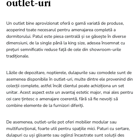
outlet-uri
Un outlet bine aprovizionat oferă o gamă variată de produse,
acoperind toate necesarul pentru amenajarea completă a
dormitorului. Patul este piesa centrală și se găsește în diverse
dimensiuni, de la single până la king size, adesea însemnat cu
prețuri semnificativ reduse față de cele din showroom-urile
tradiționale.
Lăzile de depozitare, noptierele, dulapurile sau comodele sunt de
asemenea disponibile în outlet-uri, multe dintre ele provenind din
colecții complete, astfel încât clientul poate achiziționa un set
unitar. Acest aspect este un avantaj estetic major, mai ales pentru
cei care țintesc o amenajare coerentă, fără să fie nevoiți să
combine elemente de la furnizori diferiți.
De asemenea, outlet-urile pot oferi mobilier modular sau
multifuncțional, foarte util pentru spațiile mici. Paturi cu sertare,
dulapuri cu uși glisante sau oglinzi încastrate sunt soluții des