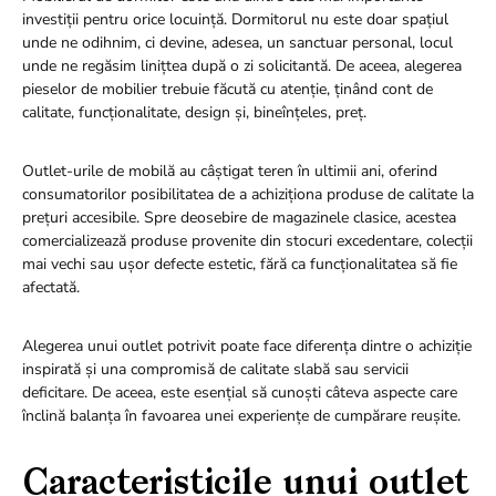
investiții pentru orice locuință. Dormitorul nu este doar spațiul
unde ne odihnim, ci devine, adesea, un sanctuar personal, locul
unde ne regăsim linițtea după o zi solicitantă. De aceea, alegerea
pieselor de mobilier trebuie făcută cu atenție, ținând cont de
calitate, funcționalitate, design și, bineînțeles, preț.
Outlet-urile de mobilă au câștigat teren în ultimii ani, oferind
consumatorilor posibilitatea de a achiziționa produse de calitate la
prețuri accesibile. Spre deosebire de magazinele clasice, acestea
comercializează produse provenite din stocuri excedentare, colecții
mai vechi sau ușor defecte estetic, fără ca funcționalitatea să fie
afectată.
Alegerea unui outlet potrivit poate face diferența dintre o achiziție
inspirată și una compromisă de calitate slabă sau servicii
deficitare. De aceea, este esențial să cunoști câteva aspecte care
înclină balanța în favoarea unei experiențe de cumpărare reușite.
Caracteristicile unui outlet